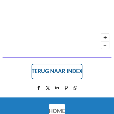
O
G
O
R
K
A
M
TERUG NAAR INDEX
D
D
S
P
D
E
E
H
I
E
L
E
A
N
L
E
L
R
N
E
N
E
E
N
N
HOME