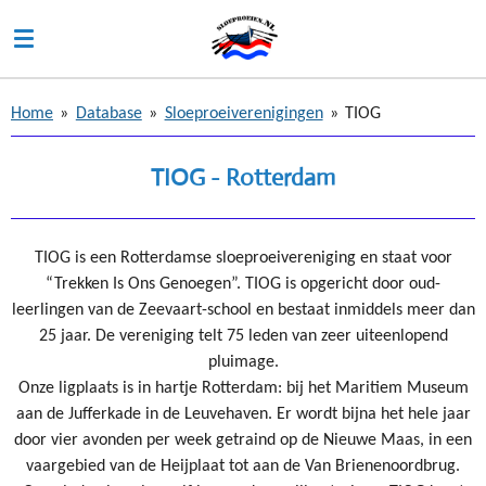
Ga
direct
naar
de
Home
»
Database
»
Sloeproeiverenigingen
»
TIOG
hoofdinhoud
TIOG - Rotterdam
TIOG is een Rotterdamse sloeproeivereniging en staat voor
“Trekken Is Ons Genoegen”. TIOG is opgericht door oud-
leerlingen van de Zeevaart-school en bestaat inmiddels meer dan
25 jaar. De vereniging telt 75 leden van zeer uiteenlopend
pluimage.
Onze ligplaats is in hartje Rotterdam: bij het Maritiem Museum
aan de Jufferkade in de Leuvehaven. Er wordt bijna het hele jaar
door vier avonden per week getraind op de Nieuwe Maas, in een
vaargebied van de Heijplaat tot aan de Van Brienenoordbrug.