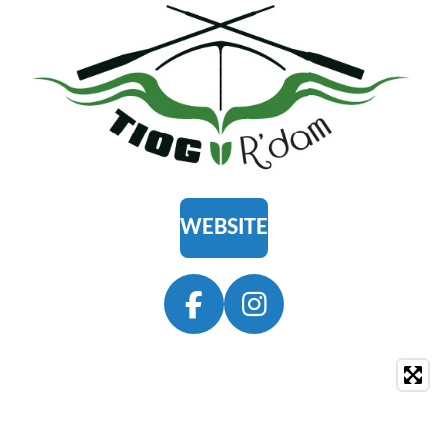
WEBSITE
F
I
A
N
C
S
E
T
B
A