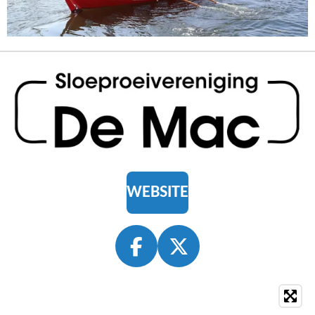
WEBSITE
F
X
A
C
E