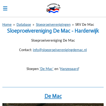
Ga
direct
naar
de
Home
»
Database
»
Sloeproeiverenigingen
»
SRV De Mac
hoofdinhoud
Sloeproeivereniging De Mac - Harderwijk
Sloeproeivereniging De Mac
Contact:
info@sloeproeiverenigingdemac.nl
Sloepen
'De Mac'
en '
Hanzepaard
'
De Mac