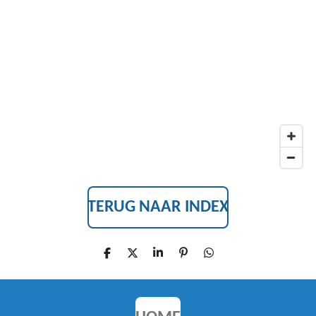
B
O
O
K
TERUG NAAR INDEX
D
D
S
P
D
E
E
H
I
E
L
E
A
N
L
E
L
R
N
E
N
E
E
N
N