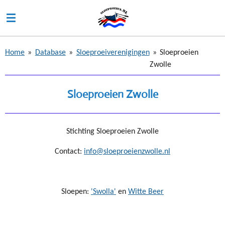
Ga
direct
naar
de
Home
»
Database
»
Sloeproeiverenigingen
»
Sloeproeien
hoofdinhoud
Zwolle
Sloeproeien Zwolle
Stichting Sloeproeien Zwolle
Contact:
info@sloeproeienzwolle.nl
Sloepen:
'Swolla'
en
Witte Beer