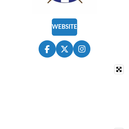
WEBSITE
F
X
I
A
N
C
S
E
T
B
A
O
G
O
R
K
A
M