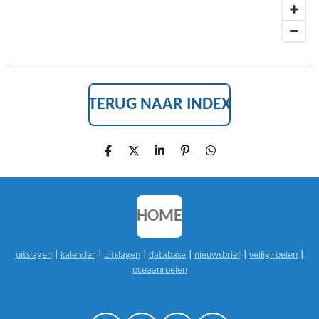
TERUG NAAR INDEX
D
D
S
P
D
E
E
H
I
E
L
E
A
N
L
E
L
R
N
E
N
E
E
N
N
HOME
uitslagen
|
kalender
|
uitslagen
|
database
|
nieuwsbrief
|
veilig roeien
|
oceaanroeien