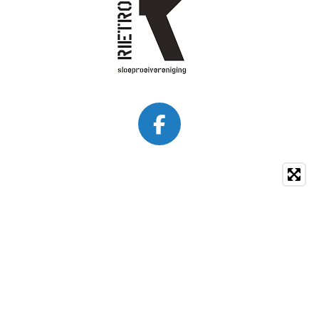
F
A
C
E
B
O
O
K