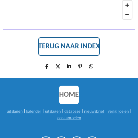
TERUG NAAR INDEX
D
D
S
P
D
E
E
H
I
E
L
E
A
N
L
E
L
R
N
E
N
E
E
N
N
HOME
uitslagen
|
kalender
|
uitslagen
|
database
|
nieuwsbrief
|
veilig roeien
|
oceaanroeien