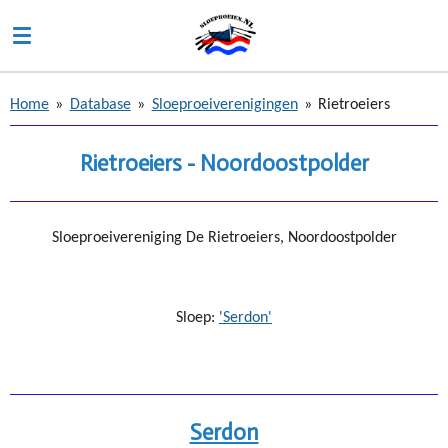
Ga
direct
naar
de
Home
»
Database
»
Sloeproeiverenigingen
»
Rietroeiers
hoofdinhoud
Rietroeiers - Noordoostpolder
Sloeproeivereniging De Rietroeiers, Noordoostpolder
Sloep:
'Serdon'
Serdon