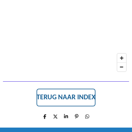
E
B
O
O
K
TERUG NAAR INDEX
D
D
S
P
D
E
E
H
I
E
L
E
A
N
L