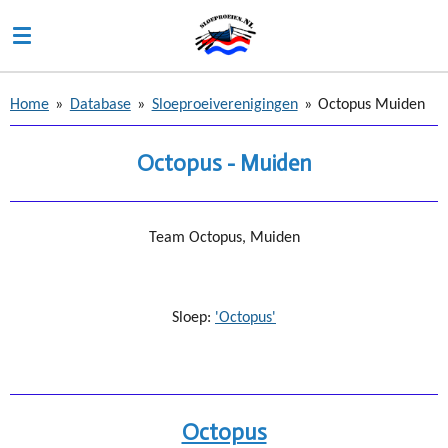
Ga
direct
naar
de
Home
»
Database
»
Sloeproeiverenigingen
»
Octopus Muiden
hoofdinhoud
Octopus - Muiden
Team Octopus, Muiden
Sloep:
'Octopus'
Octopus