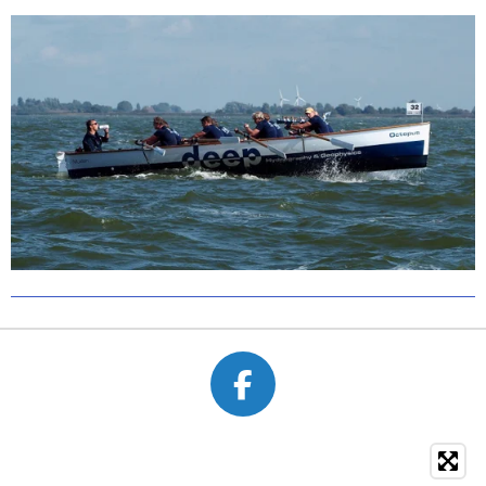
F
A
C