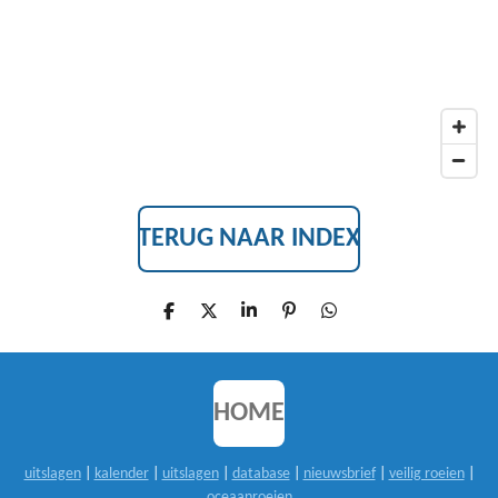
TERUG NAAR INDEX
D
D
S
P
D
E
E
H
I
E
L
E
A
N
L
E
L
R
N
E
N
E
E
N
N
HOME
uitslagen
|
kalender
|
uitslagen
|
database
|
nieuwsbrief
|
veilig roeien
|
oceaanroeien