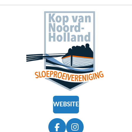
WEBSITE
F
I