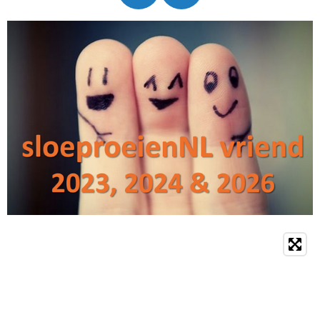
A
N
C
S
E
T
B
A
O
G
O
R
K
A
M