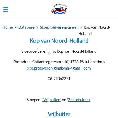
Ga
direct
naar
de
Home
»
Database
»
Sloeproeiverenigingen
»
Kop van Noord-
hoofdinhoud
Holland
Kop van Noord-Holland
Sloeproeivereniging Kop van Noord-Holland
Postadres: Callantsogervaart 10, 1788 PS Julianadorp
sloeproeiverenigingkvnh@gmail.com
06-29062371
Sloepen:
'Vrijbuiter'
en '
Zeeschuimer
'
Vrijbuiter