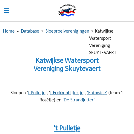
Ga
direct
naar
de
Home
»
Database
»
Sloeproeiverenigingen
»
Katwijkse
hoofdinhoud
Watersport
Vereniging
SKUYTEVAERT
Katwijkse Watersport
Vereniging
Skuytevaert
Sloepen '
t Pulletje
', '
t Frokkenbijtertje
',
'Katowice'
(team 't
Rosétje) en '
De Strandjutter'
't Pulletje