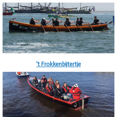
't Frokkenbijtertje