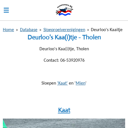
Ga
direct
naar
de
Home
»
Database
»
Sloeproeiverenigingen
»
Deurloo's Kaaitje
hoofdinhoud
Deurloo's Kaa(i)tje - Tholen
Deurloo's Kaa(i)tje, Tholen
Contact: 06-53920976
Sloepen
'Kaat'
en '
Mien
'
Kaat