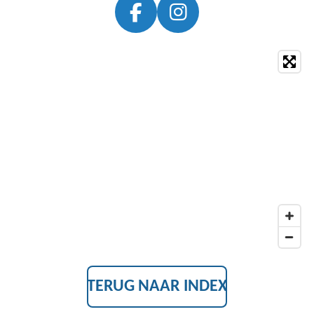
F
I
A
N
C
S
E
T
B
A
O
G
O
R
K
A
M
TERUG NAAR INDEX