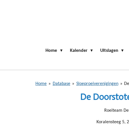
Ga
direct
naar
de
hoofdinhoud
Home
Kalender
Uitslagen
Home
»
Database
»
Sloeproeiverenigingen
»
De
De Doorstote
Roeiteam De
Koralensteeg 5,