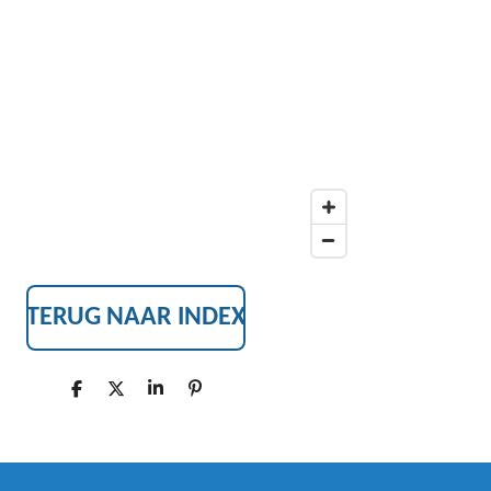
B
O
O
K
TERUG NAAR INDEX
D
D
S
P
E
E
H
I
L
E
A
N
E
L
R
N
N
E
E
N