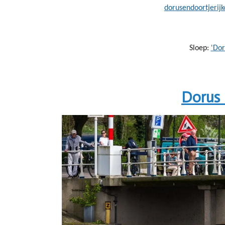
dorusendoortjeri
Sloep:
'Dor
Dorus 