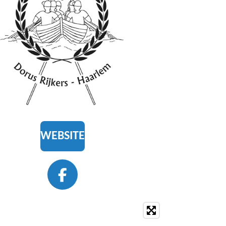
WEBSITE
F
A
C
E