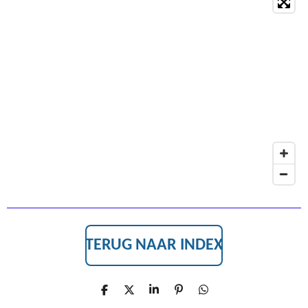
C
E
B
O
O
K
TERUG NAAR INDEX
D
D
S
P
D
E
E
H
I
E