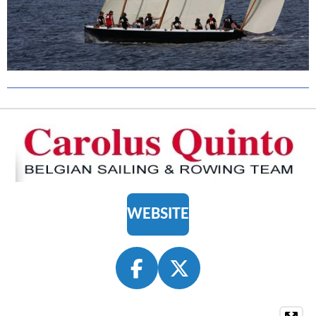
WEBSITE
F
X
A