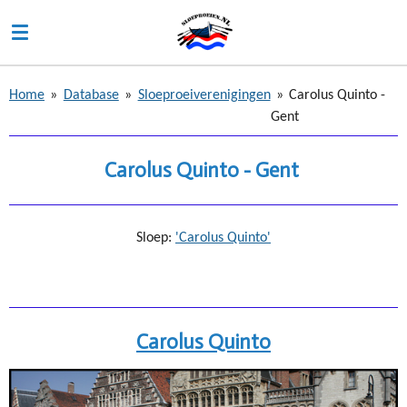
Ga
direct
naar
de
Home
»
Database
»
Sloeproeiverenigingen
»
Carolus Quinto -
hoofdinhoud
Gent
Carolus Quinto - Gent
Sloep:
'Carolus Quinto'
Carolus Quinto