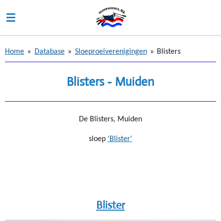
Ga
direct
naar
de
Home
»
Database
»
Sloeproeiverenigingen
»
Blisters
hoofdinhoud
Blisters - Muiden
De Blisters, Muiden
sloep
'Blister'
Blister