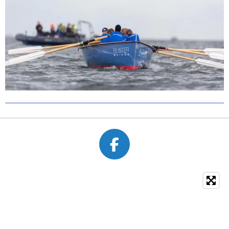
F
A
C
E
B
O