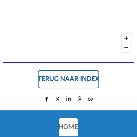
O
K
TERUG NAAR INDEX
D
D
S
P
D
E
E
H
I
E
L
E
A
N
L
E
L
R
N
E
N
E
E
N
N
HOME