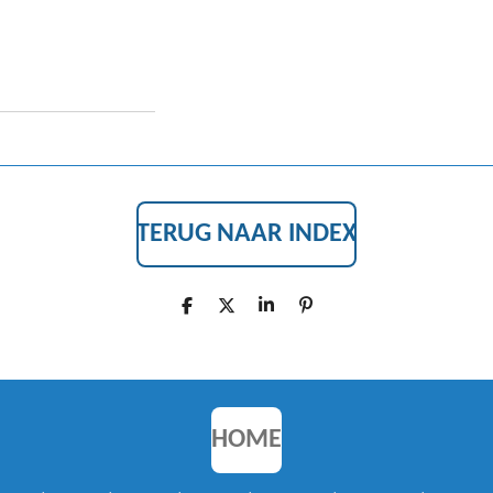
TERUG NAAR INDEX
D
D
S
P
E
E
H
I
L
E
A
N
E
L
R
N
N
E
E
N
HOME