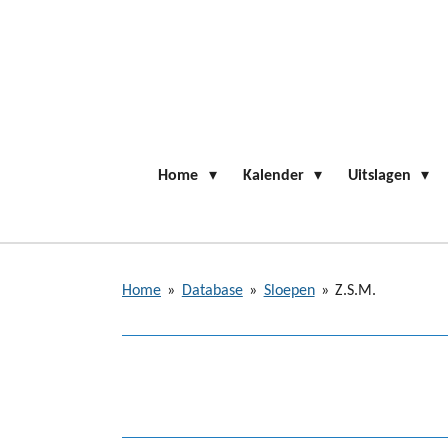
Ga
direct
naar
de
hoofdinhoud
Home
Kalender
Uitslagen
Home
»
Database
»
Sloepen
»
Z.S.M.