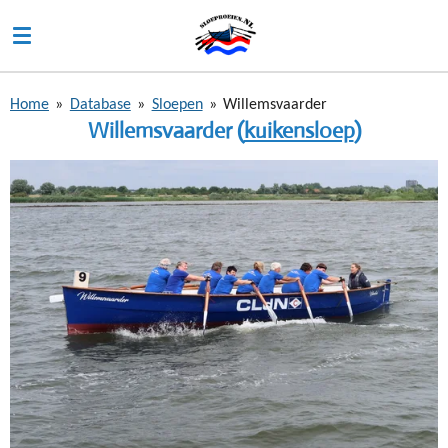
Ga
direct
naar
de
Home
»
Database
»
Sloepen
»
Willemsvaarder
hoofdinhoud
Willemsvaarder (
kuikensloep
)