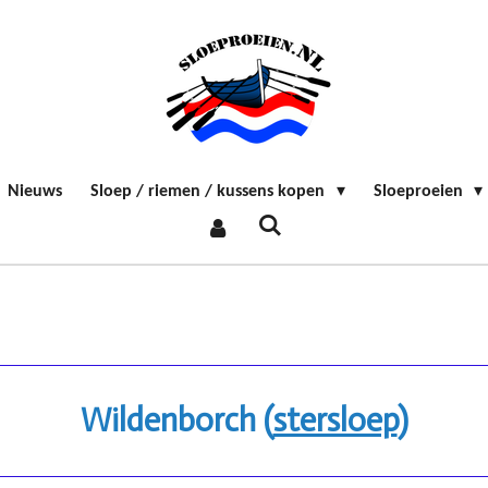
Nieuws
Sloep / riemen / kussens kopen
Sloeproeien
Wildenborch (
stersloep
)