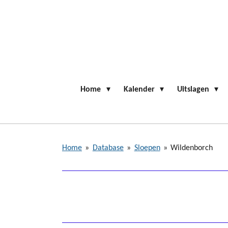
Ga
direct
naar
de
hoofdinhoud
Home
Kalender
Uitslagen
Home
»
Database
»
Sloepen
»
Wildenborch