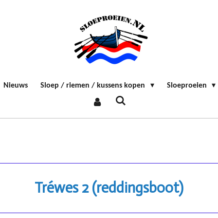
Nieuws
Sloep / riemen / kussens kopen
Sloeproeien
Tréwes 2 (reddingsboot)