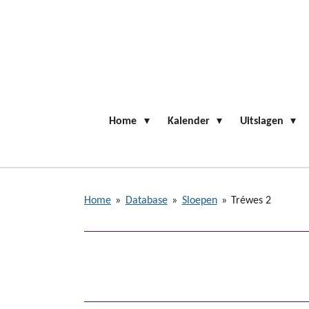
Ga
direct
naar
de
hoofdinhoud
Home
Kalender
Uitslagen
Home
»
Database
»
Sloepen
»
Tréwes 2