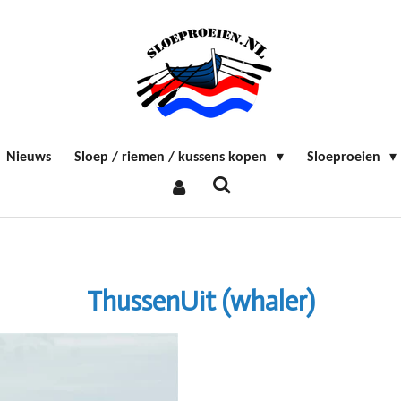
Nieuws
Sloep / riemen / kussens kopen
Sloeproeien
ThussenUit (whaler)