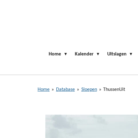
Ga
direct
naar
de
hoofdinhoud
Home
Kalender
Uitslagen
Home
»
Database
»
Sloepen
»
ThussenUit