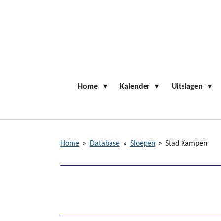
Ga
direct
naar
de
hoofdinhoud
Home
Kalender
Uitslagen
Home
»
Database
»
Sloepen
»
Stad Kampen