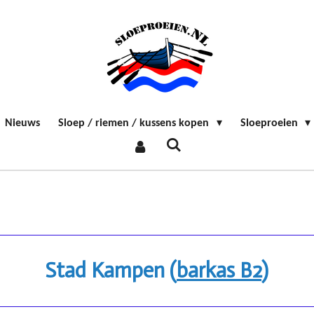
Nieuws
Sloep / riemen / kussens kopen
Sloeproeien
Stad Kampen (
barkas B2
)