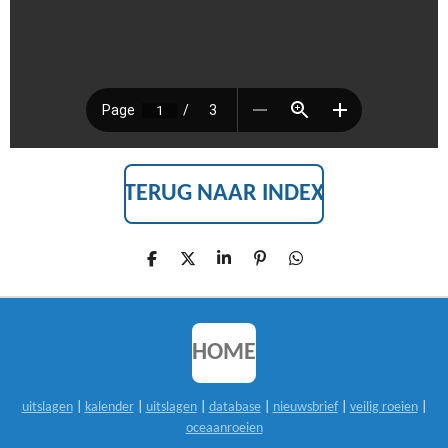
TERUG NAAR INDEX
D
D
S
P
D
E
E
H
I
E
L
E
A
N
L
E
L
R
N
E
N
E
E
N
N
HOME
uitslagen
|
kalender
|
uitslagen
|
database
|
nieuwsbrief
|
veilig roeien
|
oceaanroeien