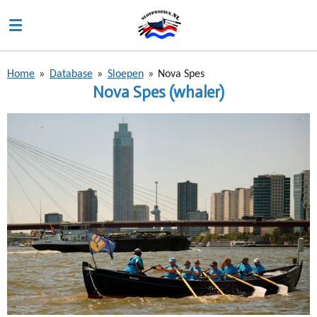
Ga
direct
naar
de
Home
»
Database
»
Sloepen
»
Nova Spes
hoofdinhoud
Nova Spes (whaler)