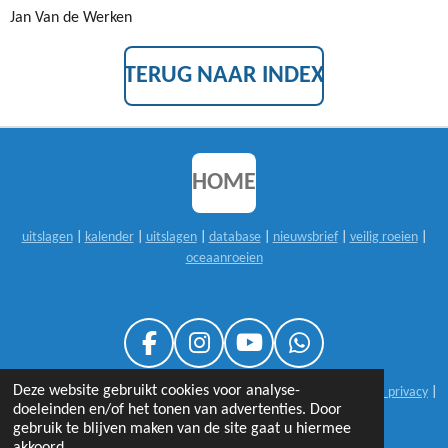
Jan Van de Werken
TERUG NAAR INDEX
HOME
uitslagen
|
kalender
|
uitslagen
|
database
|
nieuwsbrief
|
veilig roeien
|
oceaanroeien
F
I
Y
W
A
N
O
H
Deze website gebruikt cookies voor analyse-
© 1999-2026 sloeproeienNL |
25 jaar sloeproeienNL
|
disclaimer & privacy
|
C
S
U
A
doeleinden en/of het tonen van advertenties. Door
contact
E
T
T
T
gebruik te blijven maken van de site gaat u hiermee