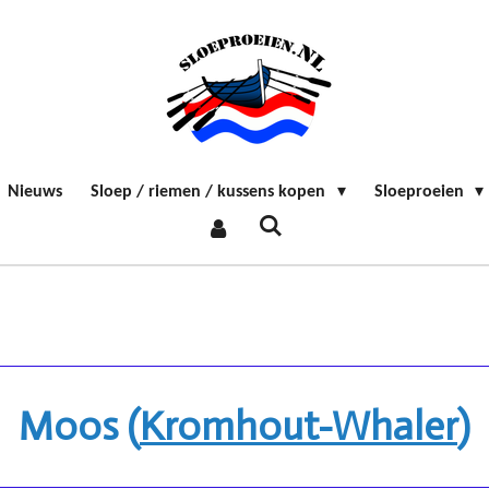
Nieuws
Sloep / riemen / kussens kopen
Sloeproeien
Moos (
Kromhout-Whaler
)