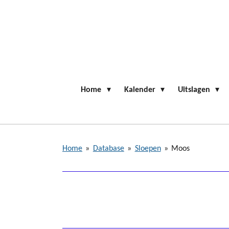
Ga
direct
naar
de
hoofdinhoud
Home
Kalender
Uitslagen
Home
»
Database
»
Sloepen
»
Moos