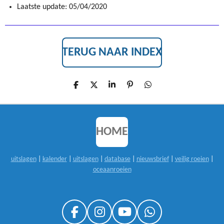
Laatste update: 05/04/2020
TERUG NAAR INDEX
D
D
S
P
D
E
E
H
I
E
L
E
A
N
L
E
L
R
N
E
N
E
E
N
N
HOME
uitslagen
|
kalender
|
uitslagen
|
database
|
nieuwsbrief
|
veilig roeien
|
oceaanroeien
F
I
Y
W