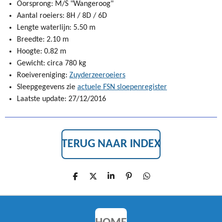
Oorsprong: M/S "Wangeroog"
Aantal roeiers: 8H / 8D / 6D
Lengte waterlijn: 5.50 m
Breedte: 2.10 m
Hoogte: 0.82 m
Gewicht: circa 780 kg
Roeivereniging:
Zuyderzeeroeiers
Sleepgegevens zie
actuele FSN sloepenregister
Laatste update: 27/12/2016
TERUG NAAR INDEX
D
D
S
P
D
E
E
H
I
E
L
E
A
N
L
E
L
R
N
E
N
E
E
N
N