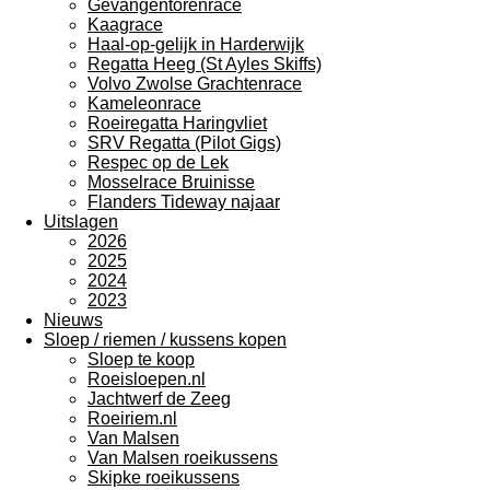
Gevangentorenrace
Kaagrace
Haal-op-gelijk in Harderwijk
Regatta Heeg (St Ayles Skiffs)
Volvo Zwolse Grachtenrace
Kameleonrace
Roeiregatta Haringvliet
SRV Regatta (Pilot Gigs)
Respec op de Lek
Mosselrace Bruinisse
Flanders Tideway najaar
Uitslagen
2026
2025
2024
2023
Nieuws
Sloep / riemen / kussens kopen
Sloep te koop
Roeisloepen.nl
Jachtwerf de Zeeg
Roeiriem.nl
Van Malsen
Van Malsen roeikussens
Skipke roeikussens