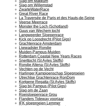
Slag om Makkum
Slag om Willemstad
ZwarteWaterRace
Great River Race
La Traversée de Paris et des Hauts-de-Seine
Veerse Meerrace
Monster the Loch (Schotland)
Guus van Wechem tocht
Langweerder Sloepenrace
Kick op Loosdrecht (Pilot Gigs)
Grachtenrace Amsterdam
Liwwadster Rondje
Muiden-Pampus-Muiden
Rotterdam Coastal New Years Races
Snerttocht (St Ayles Skiffs)
Rondje Altena (St Ayles Skiffs)
Vechten op de Vecht
Harlinger Kampioenschap Sloeproeien
Utrechtse Grachtenrace RonDom
Kortgene Regatta (St Ayles Skiffs)
Slag bij Pampus (Pilot Gigs)
Slag om de Zaan
Roeisloepenrace Grou
Flanders Tideway voorjaar
IFK sloeproeien Lemmer