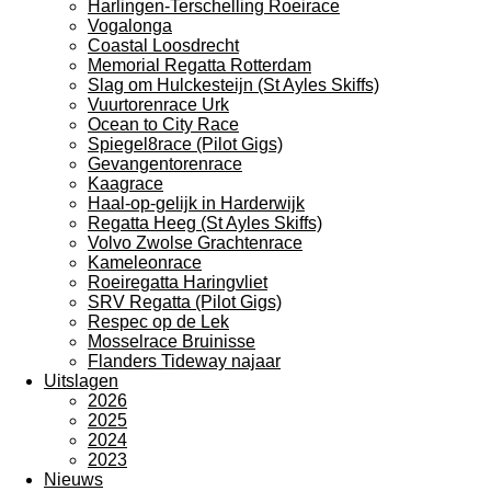
Harlingen-Terschelling Roeirace
Vogalonga
Coastal Loosdrecht
Memorial Regatta Rotterdam
Slag om Hulckesteijn (St Ayles Skiffs)
Vuurtorenrace Urk
Ocean to City Race
Spiegel8race (Pilot Gigs)
Gevangentorenrace
Kaagrace
Haal-op-gelijk in Harderwijk
Regatta Heeg (St Ayles Skiffs)
Volvo Zwolse Grachtenrace
Kameleonrace
Roeiregatta Haringvliet
SRV Regatta (Pilot Gigs)
Respec op de Lek
Mosselrace Bruinisse
Flanders Tideway najaar
Uitslagen
2026
2025
2024
2023
Nieuws