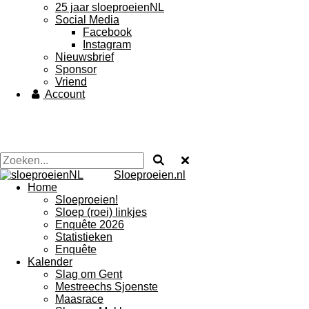
25 jaar sloeproeienNL
Social Media
Facebook
Instagram
Nieuwsbrief
Sponsor
Vriend
Account
Sloeproeien.nl
Home
Sloeproeien!
Sloep (roei) linkjes
Enquête 2026
Statistieken
Enquête
Kalender
Slag om Gent
Mestreechs Sjoenste
Maasrace