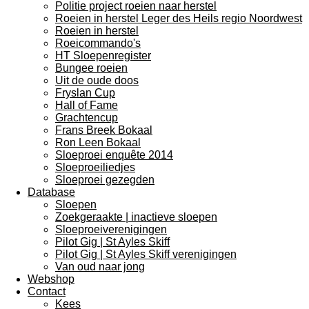
Politie project roeien naar herstel
Roeien in herstel Leger des Heils regio Noordwest
Roeien in herstel
Roeicommando's
HT Sloepenregister
Bungee roeien
Uit de oude doos
Fryslan Cup
Hall of Fame
Grachtencup
Frans Breek Bokaal
Ron Leen Bokaal
Sloeproei enquête 2014
Sloeproeiliedjes
Sloeproei gezegden
Database
Sloepen
Zoekgeraakte | inactieve sloepen
Sloeproeiverenigingen
Pilot Gig | St Ayles Skiff
Pilot Gig | St Ayles Skiff verenigingen
Van oud naar jong
Webshop
Contact
Kees