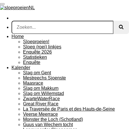
Ga
direct
naar
de
hoofdinhoud
Home
Sloeproeien!
Sloep (roei) linkjes
Enquête 2026
Statistieken
Enquête
Kalender
Slag om Gent
Mestreechs Sjoenste
Maasrace
Slag om Makkum
Slag om Willemstad
ZwarteWaterRace
Great River Race
La Traversée de Paris et des Hauts-de-Seine
Veerse Meerrace
Monster the Loch (Schotland)
Guus van Wechem tocht