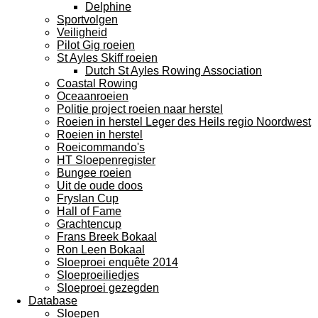
Delphine
Sportvolgen
Veiligheid
Pilot Gig roeien
St Ayles Skiff roeien
Dutch St Ayles Rowing Association
Coastal Rowing
Oceaanroeien
Politie project roeien naar herstel
Roeien in herstel Leger des Heils regio Noordwest
Roeien in herstel
Roeicommando's
HT Sloepenregister
Bungee roeien
Uit de oude doos
Fryslan Cup
Hall of Fame
Grachtencup
Frans Breek Bokaal
Ron Leen Bokaal
Sloeproei enquête 2014
Sloeproeiliedjes
Sloeproei gezegden
Database
Sloepen