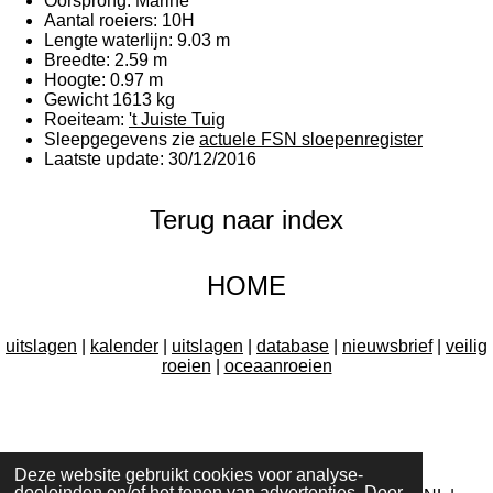
Oorsprong: Marine
Aantal roeiers: 10H
Lengte waterlijn: 9.03 m
Breedte: 2.59 m
Hoogte: 0.97 m
Gewicht 1613 kg
Roeiteam:
't Juiste Tuig
Sleepgegevens zie
actuele FSN sloepenregister
Laatste update: 30/12/2016
Terug naar index
HOME
uitslagen
|
kalender
|
uitslagen
|
database
|
nieuwsbrief
|
veilig
roeien
|
oceaanroeien
F
I
Y
W
Deze website gebruikt cookies voor analyse-
a
n
o
h
doeleinden en/of het tonen van advertenties. Door