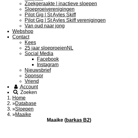
Zoekgeraakte | inactieve sloepen
Sloeproeiverenigingen
Pilot Gig | St Ayles Skiff
Pilot Gig | St Ayles Skiff verenigingen
Van oud naar jong
Webshop
Contact
Kees
25 jaar sloeproeienNL
Social Media
Facebook
Instagram
Nieuwsbrief
Sponsor
Vriend
Account
Zoeken
Home
»
Database
»
Sloepen
»
Maaike
Maaike (
barkas B2
)