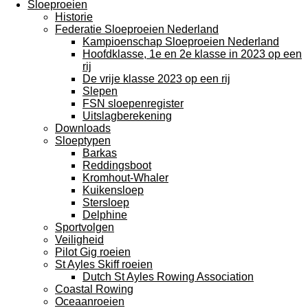
Sloeproeien
Historie
Federatie Sloeproeien Nederland
Kampioenschap Sloeproeien Nederland
Hoofdklasse, 1e en 2e klasse in 2023 op een
rij
De vrije klasse 2023 op een rij
Slepen
FSN sloepenregister
Uitslagberekening
Downloads
Sloeptypen
Barkas
Reddingsboot
Kromhout-Whaler
Kuikensloep
Stersloep
Delphine
Sportvolgen
Veiligheid
Pilot Gig roeien
St Ayles Skiff roeien
Dutch St Ayles Rowing Association
Coastal Rowing
Oceaanroeien