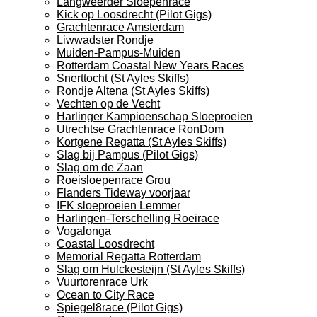
Langweerder Sloepenrace
Kick op Loosdrecht (Pilot Gigs)
Grachtenrace Amsterdam
Liwwadster Rondje
Muiden-Pampus-Muiden
Rotterdam Coastal New Years Races
Snerttocht (St Ayles Skiffs)
Rondje Altena (St Ayles Skiffs)
Vechten op de Vecht
Harlinger Kampioenschap Sloeproeien
Utrechtse Grachtenrace RonDom
Kortgene Regatta (St Ayles Skiffs)
Slag bij Pampus (Pilot Gigs)
Slag om de Zaan
Roeisloepenrace Grou
Flanders Tideway voorjaar
IFK sloeproeien Lemmer
Harlingen-Terschelling Roeirace
Vogalonga
Coastal Loosdrecht
Memorial Regatta Rotterdam
Slag om Hulckesteijn (St Ayles Skiffs)
Vuurtorenrace Urk
Ocean to City Race
Spiegel8race (Pilot Gigs)