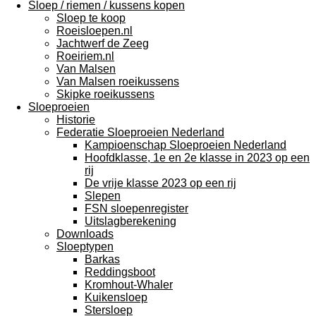
Sloep / riemen / kussens kopen
Sloep te koop
Roeisloepen.nl
Jachtwerf de Zeeg
Roeiriem.nl
Van Malsen
Van Malsen roeikussens
Skipke roeikussens
Sloeproeien
Historie
Federatie Sloeproeien Nederland
Kampioenschap Sloeproeien Nederland
Hoofdklasse, 1e en 2e klasse in 2023 op een
rij
De vrije klasse 2023 op een rij
Slepen
FSN sloepenregister
Uitslagberekening
Downloads
Sloeptypen
Barkas
Reddingsboot
Kromhout-Whaler
Kuikensloep
Stersloep