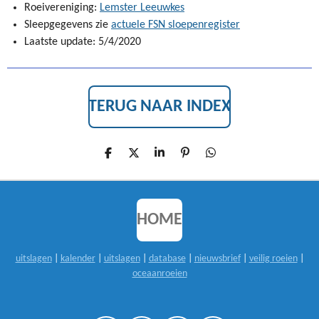
Roeivereniging:
Lemster Leeuwkes
Sleepgegevens zie
actuele FSN sloepenregister
Laatste update: 5/4/2020
TERUG NAAR INDEX
D
D
S
P
D
E
E
H
I
E
L
E
A
N
L
E
L
R
N
E
N
E
E
N
N
HOME
uitslagen
|
kalender
|
uitslagen
|
database
|
nieuwsbrief
|
veilig roeien
|
oceaanroeien