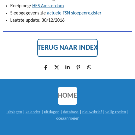
Roeiploeg:
HES Amsterdam
Sleepgegevens zie
actuele FSN sloepenregister
Laatste update: 30/12/2016
TERUG NAAR INDEX
D
D
S
P
D
E
E
H
I
E
L
E
A
N
L
E
L
R
N
E
N
E
E
N
N
HOME
uitslagen
|
kalender
|
uitslagen
|
database
|
nieuwsbrief
|
veilig roeien
|
oceaanroeien