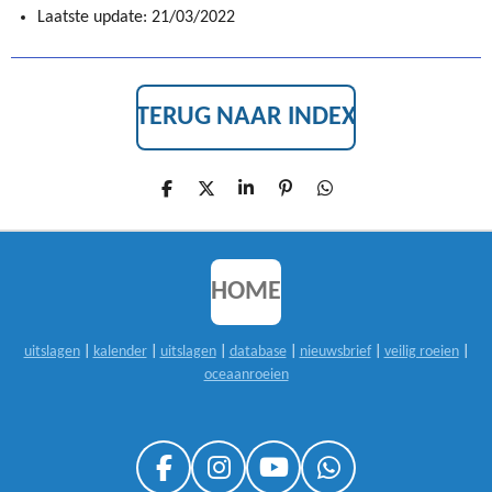
Laatste update: 21/03/2022
TERUG NAAR INDEX
D
D
S
P
D
E
E
H
I
E
L
E
A
N
L
E
L
R
N
E
N
E
E
N
N
HOME
uitslagen
|
kalender
|
uitslagen
|
database
|
nieuwsbrief
|
veilig roeien
|
oceaanroeien
F
I
Y
W