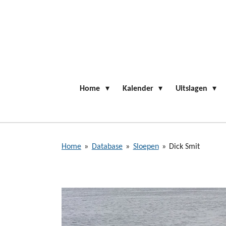
Ga
direct
naar
de
hoofdinhoud
Home
Kalender
Uitslagen
Home
»
Database
»
Sloepen
»
Dick Smit