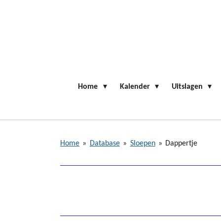
Ga
direct
naar
de
hoofdinhoud
Home
Kalender
Uitslagen
Home
»
Database
»
Sloepen
»
Dappertje