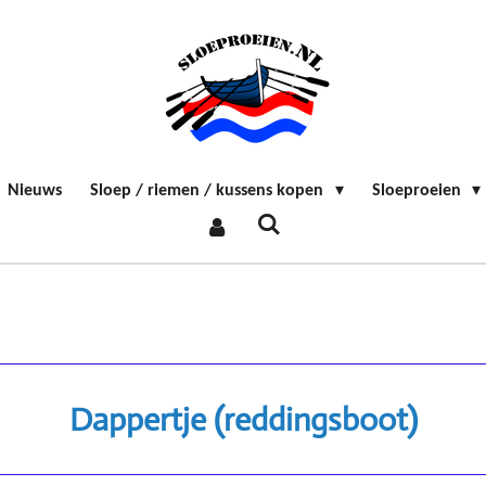
Nieuws
Sloep / riemen / kussens kopen
Sloeproeien
Dappertje (reddingsboot)