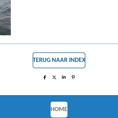
TERUG NAAR INDEX
D
D
S
P
E
E
H
I
L
E
A
N
E
L
R
N
N
E
E
N
HOME