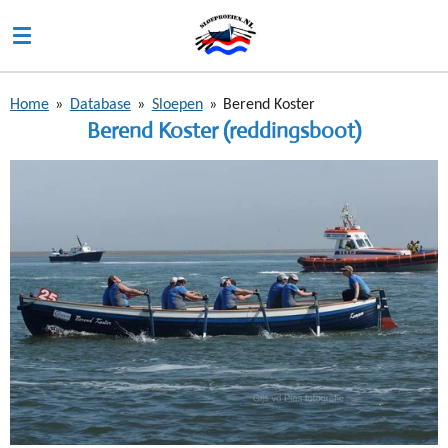
Ga
direct
naar
de
Home
»
Database
»
Sloepen
»
Berend Koster
hoofdinhoud
Berend Koster (reddingsboot)