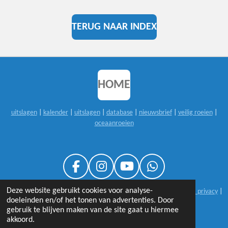
TERUG NAAR INDEX
HOME
uitslagen
|
kalender
|
uitslagen
|
database
|
nieuwsbrief
|
veilig roeien
|
oceaanroeien
F
I
Y
W
A
N
O
H
Deze website gebruikt cookies voor analyse-
© 1999-2026 sloeproeienNL |
25 jaar sloeproeienNL
|
disclaimer & privacy
|
C
S
U
A
doeleinden en/of het tonen van advertenties. Door
contact
E
T
T
T
gebruik te blijven maken van de site gaat u hiermee
B
A
U
S
akkoord.