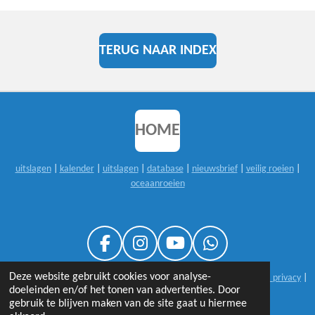
TERUG NAAR INDEX
HOME
uitslagen
|
kalender
|
uitslagen
|
database
|
nieuwsbrief
|
veilig roeien
|
oceaanroeien
F
I
Y
W
A
N
O
H
Deze website gebruikt cookies voor analyse-
© 1999-2026 sloeproeienNL |
25 jaar sloeproeienNL
|
disclaimer & privacy
|
C
S
U
A
doeleinden en/of het tonen van advertenties. Door
contact
E
T
T
T
gebruik te blijven maken van de site gaat u hiermee