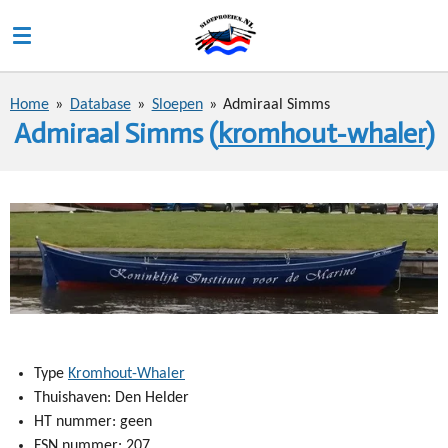
Ga
direct
naar
de
Home
»
Database
»
Sloepen
»
Admiraal Simms
hoofdinhoud
Admiraal Simms (
kromhout-whaler
)
Type
Kromhout-Whaler
Thuishaven: Den Helder
HT nummer: geen
FSN nummer: 207