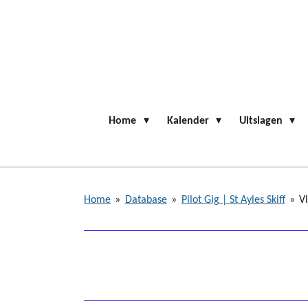
Ga
direct
naar
de
hoofdinhoud
Home
Kalender
Uitslagen
Home
»
Database
»
Pilot Gig | St Ayles Skiff
»
V