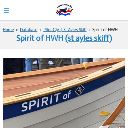
Ga
direct
naar
de
Home
»
Database
»
Pilot Gig | St Ayles Skiff
»
Spirit of HWH
hoofdinhoud
Spirit of HWH
(st ayles skiff
)