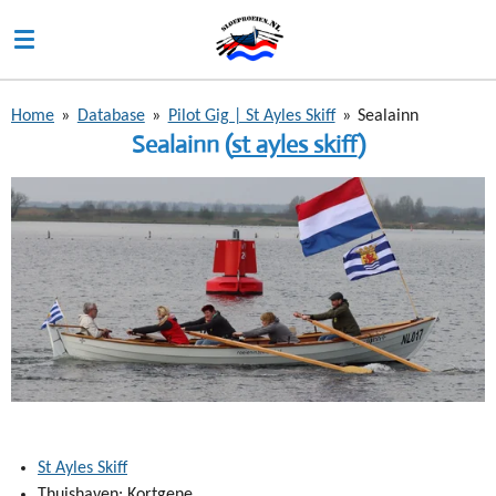
Ga
direct
naar
de
Home
»
Database
»
Pilot Gig | St Ayles Skiff
»
Sealainn
hoofdinhoud
Sealainn (
st ayles skiff
)
St Ayles Skiff
Thuishaven: Kortgene