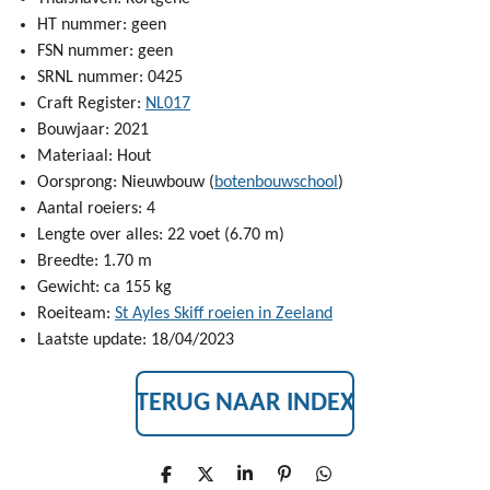
HT nummer: geen
FSN nummer: geen
SRNL nummer: 0425
Craft Register:
NL017
Bouwjaar: 2021
Materiaal: Hout
Oorsprong: Nieuwbouw (
botenbouwschool
)
Aantal roeiers: 4
Lengte over alles: 22 voet (6.70 m)
Breedte: 1.70 m
Gewicht: ca 155 kg
Roeiteam:
St Ayles Skiff roeien in Zeeland
Laatste update: 18/04/2023
TERUG NAAR INDEX
D
D
S
P
D