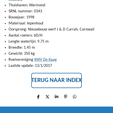
Thuishaven: Warmond
SRNL nummer: 0343
Bouwjaar: 1998
Materiaal: Iepenhout
Oorsprong: Nieuwbouw werf J & D Currah, Cornwall
Aantal roeiers: 6D/H
Lengte waterlijn: 9.75 m
Breedte: 1.45 m
Gewicht: 350 kg
Roeivereniging
KWV De Kaag
Laatste update: 13/1/2017
TERUG NAAR INDEX
D
D
S
P
D
E
E
H
I
E
L
E
A
N
L
E
L
R
N
E