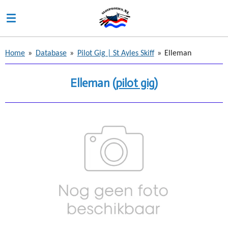
Ga
direct
naar
de
Home
»
Database
»
Pilot Gig | St Ayles Skiff
»
Elleman
hoofdinhoud
Elleman (
pilot gig)