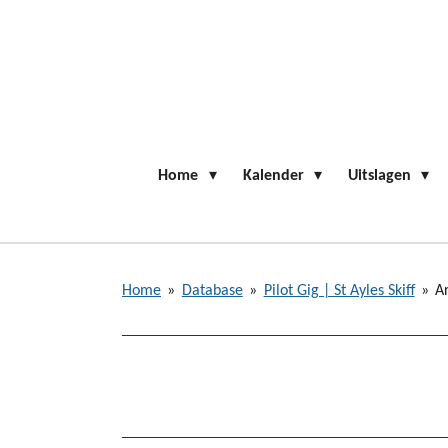
Ga
direct
naar
de
hoofdinhoud
Home
Kalender
Uitslagen
Home
»
Database
»
Pilot Gig | St Ayles Skiff
»
A