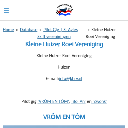
Ga
direct
naar
de
Home
»
Database
»
Pilot Gig | St Ayles
»
Kleine Huizer
hoofdinhoud
Skiff verenigingen
Roei Vereniging
Kleine Huizer Roei Vereniging
Kleine Huizer Roei Vereniging
Huizen
E-mail:
info@khrv.nl
Pilot gig
'VRÓM EN TÓM'
,
'Bol An'
en
'Zwónk'
VRÓM EN TÓM