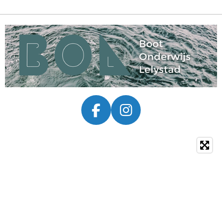
F
I
A
N
C
S
E
T
B
A
O
G
O
R
K
A