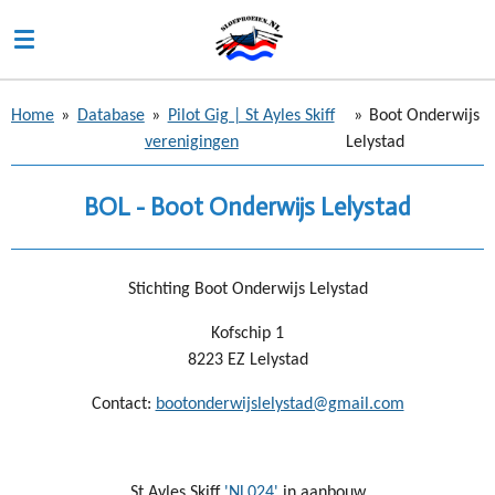
Ga
direct
naar
de
Home
»
Database
»
Pilot Gig | St Ayles Skiff
»
Boot Onderwijs
hoofdinhoud
verenigingen
Lelystad
BOL - Boot Onderwijs Lelystad
Stichting Boot Onderwijs Lelystad
Kofschip 1
8223 EZ Lelystad
Contact:
bootonderwijslelystad@gmail.com
St Ayles Skiff
'NL024
'
in aanbouw