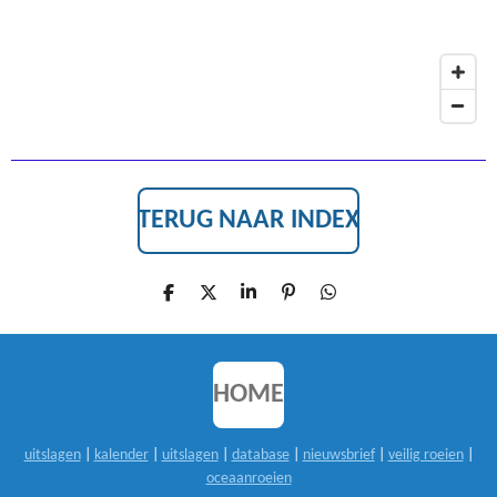
M
TERUG NAAR INDEX
D
D
S
P
D
E
E
H
I
E
L
E
A
N
L
E
L
R
N
E
N
E
E
N
N
HOME
uitslagen
|
kalender
|
uitslagen
|
database
|
nieuwsbrief
|
veilig roeien
|
oceaanroeien